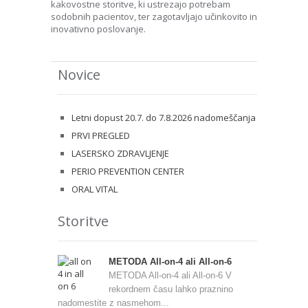
kakovostne storitve, ki ustrezajo potrebam
sodobnih pacientov, ter zagotavljajo učinkovito in
inovativno poslovanje.
Novice
Letni dopust 20.7. do 7.8.2026 nadomeščanja
PRVI PREGLED
LASERSKO ZDRAVLJENJE
PERIO PREVENTION CENTER
ORAL VITAL
Storitve
METODA All-on-4 ali All-on-6
METODA All-on-4 ali All-on-6 V
rekordnem času lahko praznino
nadomestite z nasmehom...