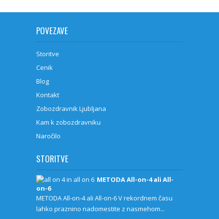
POVEZAVE
Storitve
Cenik
Blog
Kontakt
Zobozdravnik Ljubljana
Kam k zobozdravniku
Naročilo
STORITVE
METODA All-on-4 ali All-
on-6
METODA All-on-4 ali All-on-6 V rekordnem času
lahko praznino nadomestite z nasmehom...