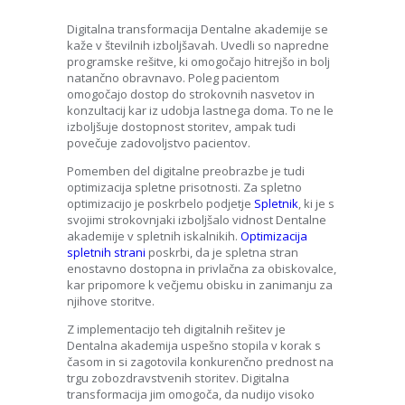
Digitalna transformacija Dentalne akademije se
kaže v številnih izboljšavah. Uvedli so napredne
programske rešitve, ki omogočajo hitrejšo in bolj
natančno obravnavo. Poleg pacientom
omogočajo dostop do strokovnih nasvetov in
konzultacij kar iz udobja lastnega doma. To ne le
izboljšuje dostopnost storitev, ampak tudi
povečuje zadovoljstvo pacientov.
Pomemben del digitalne preobrazbe je tudi
optimizacija spletne prisotnosti. Za spletno
optimizacijo je poskrbelo podjetje
Spletnik
, ki je s
svojimi strokovnjaki izboljšalo vidnost Dentalne
akademije v spletnih iskalnikih.
Optimizacija
spletnih strani
poskrbi, da je spletna stran
enostavno dostopna in privlačna za obiskovalce,
kar pripomore k večjemu obisku in zanimanju za
njihove storitve.
Z implementacijo teh digitalnih rešitev je
Dentalna akademija uspešno stopila v korak s
časom in si zagotovila konkurenčno prednost na
trgu zobozdravstvenih storitev. Digitalna
transformacija jim omogoča, da nudijo visoko